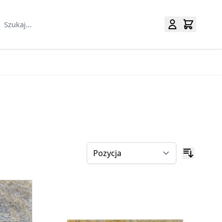
Szukaj...
uralne category