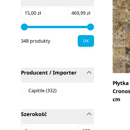
filter
Minimum value
Maksymalna wartość
15,00 zł
469,99 zł
348 produkty
OK
Producent / Importer
filter
Płytka
products available
Capitile
(
332
)
Crono
cm
Szerokość
filter