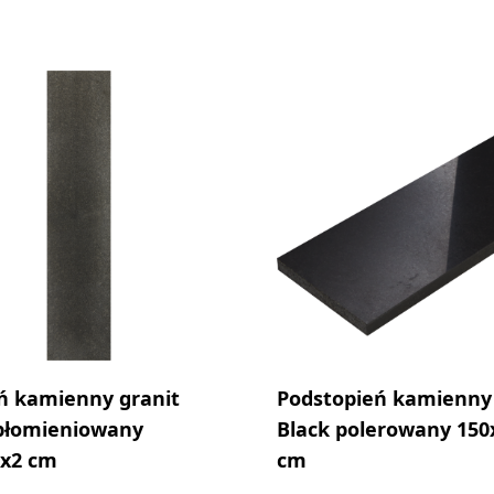
ń kamienny granit
Podstopień kamienny 
płomieniowany
Black polerowany 150
3x2 cm
cm