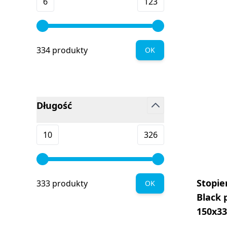
Minimum value
Maksymalna wartość
6
123
334 produkty
OK
Długość
filter
Minimum value
Maksymalna wartość
10
326
Stopie
333 produkty
OK
Black 
150x3