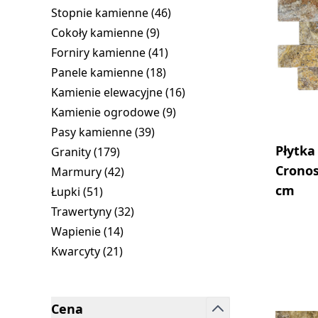
products available
Stopnie kamienne (
46
)
products available
Cokoły kamienne (
9
)
products available
Forniry kamienne (
41
)
products available
Panele kamienne (
18
)
products available
Kamienie elewacyjne (
16
)
products available
Kamienie ogrodowe (
9
)
products available
Pasy kamienne (
39
)
products available
Płytka
Granity (
179
)
products available
Crono
Marmury (
42
)
products available
cm
Łupki (
51
)
products available
Trawertyny (
32
)
products available
Wapienie (
14
)
products available
Kwarcyty (
21
)
products available
Cena