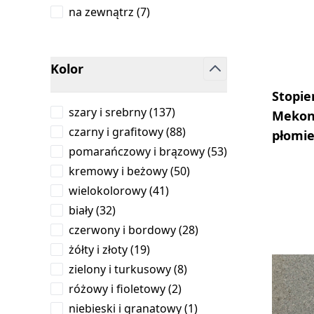
products available
na zewnątrz
(
7
)
Kolor
filter
Stopie
products available
szary i srebrny
(
137
)
Mekon
products available
czarny i grafitowy
(
88
)
płomi
products availab
pomarańczowy i brązowy
(
53
)
products available
kremowy i beżowy
(
50
)
products available
wielokolorowy
(
41
)
products available
biały
(
32
)
products available
czerwony i bordowy
(
28
)
products available
żółty i złoty
(
19
)
products available
zielony i turkusowy
(
8
)
products available
różowy i fioletowy
(
2
)
products available
niebieski i granatowy
(
1
)