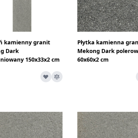
ń kamienny granit
Płytka kamienna gran
g Dark
Mekong Dark polero
eniowany 150x33x2 cm
60x60x2 cm
le