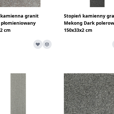
 kamienna granit
Stopień kamienny gra
 płomieniowany
Mekong Dark polero
x2 cm
150x33x2 cm
e