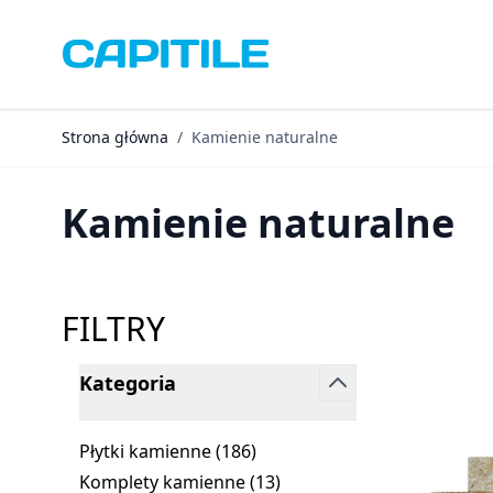
Przejdź do treści
Strona główna
/
Kamienie naturalne
Kamienie naturalne
FILTRY
Kategoria
Skip to product list
filter
Płytki kamienne (
186
)
products available
Komplety kamienne (
13
)