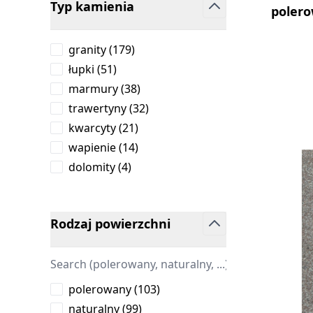
Typ kamienia
polero
filter
products available
granity
(
179
)
products available
łupki
(
51
)
products available
marmury
(
38
)
products available
trawertyny
(
32
)
products available
kwarcyty
(
21
)
products available
wapienie
(
14
)
products available
dolomity
(
4
)
Rodzaj powierzchni
filter
products available
polerowany
(
103
)
products available
naturalny
(
99
)