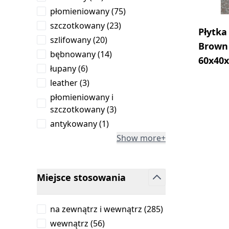
products available
płomieniowany
(
75
)
products available
szczotkowany
(
23
)
Płytka
products available
szlifowany
(
20
)
Brown
products available
bębnowany
(
14
)
60x40
products available
łupany
(
6
)
products available
leather
(
3
)
płomieniowany i
products available
szczotkowany
(
3
)
products available
antykowany
(
1
)
Show more+
Miejsce stosowania
filter
products availabl
na zewnątrz i wewnątrz
(
285
)
products available
wewnątrz
(
56
)