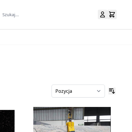
Szukaj...
uralne category