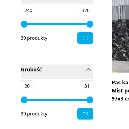
filter
Minimum value
Maksymalna wartość
240
326
39 produkty
OK
Grubość
filter
Pas ka
Minimum value
Maksymalna wartość
20
31
Mist p
97x3 
39 produkty
OK