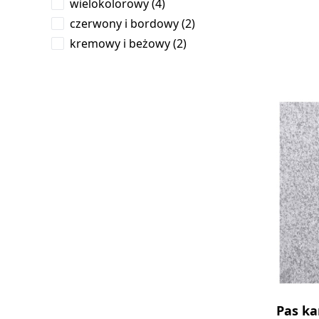
products available
wielokolorowy
(
4
)
products available
czerwony i bordowy
(
2
)
products available
kremowy i beżowy
(
2
)
Pas ka