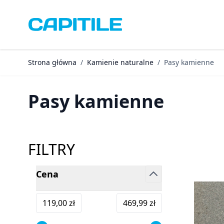
Przejdź do treści
Strona główna
/
Kamienie naturalne
/
Pasy kamienne
Pasy kamienne
FILTRY
Cena
Skip to product list
filter
Minimum value
Maksymalna wartość
119,00 zł
469,99 zł