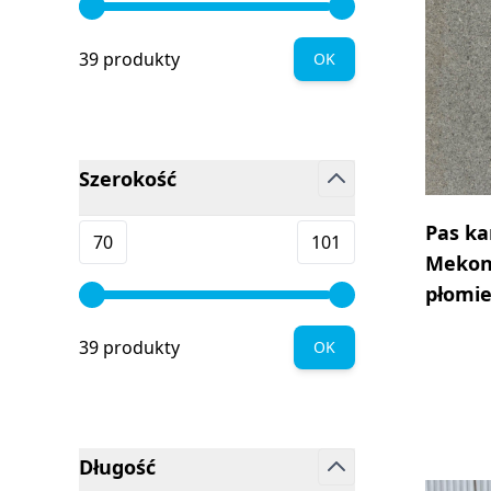
39 produkty
OK
Szerokość
filter
Pas ka
Minimum value
Maksymalna wartość
70
101
Mekon
płomi
39 produkty
OK
Długość