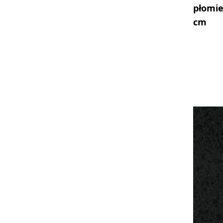
płomi
cm