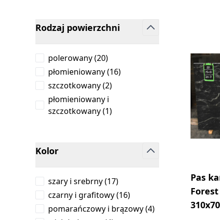
Rodzaj powierzchni
filter
products available
polerowany
(
20
)
products available
płomieniowany
(
16
)
products available
szczotkowany
(
2
)
płomieniowany i
products available
szczotkowany
(
1
)
Kolor
filter
Pas ka
products available
szary i srebrny
(
17
)
Forest
products available
czarny i grafitowy
(
16
)
310x70
products available
pomarańczowy i brązowy
(
4
)