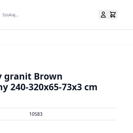
Szukaj...
uralne category
 granit Brown
y 240-320x65-73x3 cm
10583