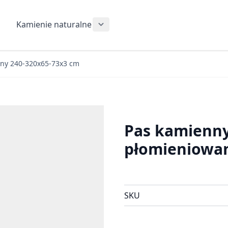
Kamienie naturalne
Show submenu for Kamienie nat
any 240-320x65-73x3 cm
Pas kamienny
płomieniowan
SKU