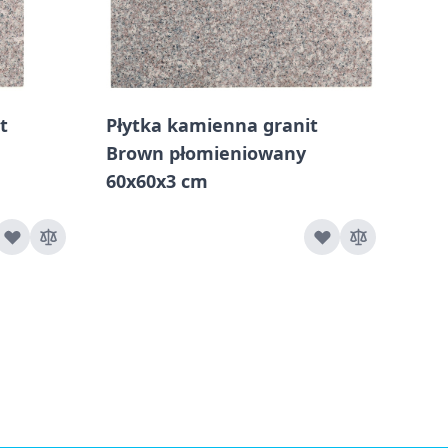
t
Płytka kamienna granit
Pły
Brown płomieniowany
Bro
60x60x3 cm
cm