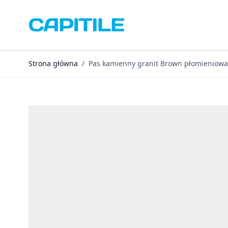
Przejdź do treści
Strona główna
/
Pas kamienny granit Brown płomieniow