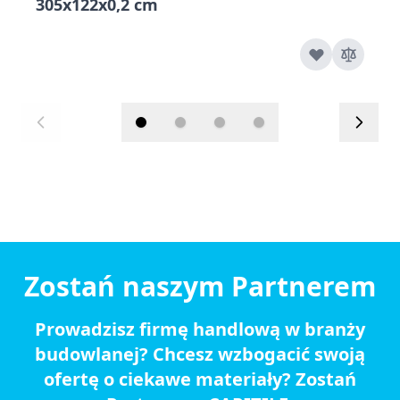
305x122x0,2 cm
Zostań naszym Partnerem
Prowadzisz firmę handlową w branży
budowlanej? Chcesz wzbogacić swoją
ofertę o ciekawe materiały? Zostań