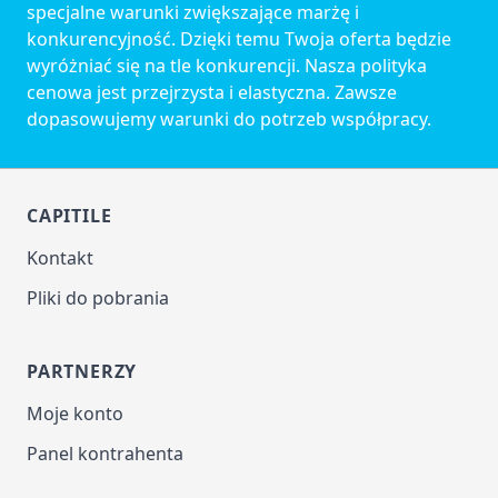
specjalne warunki zwiększające marżę i
konkurencyjność. Dzięki temu Twoja oferta będzie
wyróżniać się na tle konkurencji. Nasza polityka
cenowa jest przejrzysta i elastyczna. Zawsze
dopasowujemy warunki do potrzeb współpracy.
CAPITILE
Kontakt
Pliki do pobrania
PARTNERZY
Moje konto
Panel kontrahenta