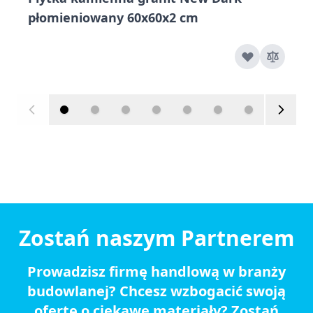
płomieniowany 60x60x2 cm
Zostań naszym Partnerem
Prowadzisz firmę handlową w branży
budowlanej? Chcesz wzbogacić swoją
ofertę o ciekawe materiały? Zostań