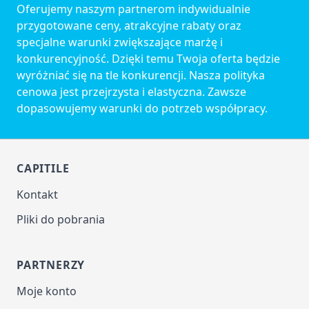
Oferujemy naszym partnerom indywidualnie
przygotowane ceny, atrakcyjne rabaty oraz
specjalne warunki zwiększające marżę i
konkurencyjność. Dzięki temu Twoja oferta będzie
wyróżniać się na tle konkurencji. Nasza polityka
cenowa jest przejrzysta i elastyczna. Zawsze
dopasowujemy warunki do potrzeb współpracy.
CAPITILE
Kontakt
Pliki do pobrania
PARTNERZY
Moje konto